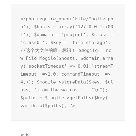
<?php require_once('File/Mogile.ph
p'); $hosts = array('127.0.0.1:700
1'); $domain = 'project'; $class = 
'class01'; $key = 'file_storage'; 
//这个为文件的唯一标识！ $mogile = ne
w File_Mogile($hosts, $domain,arra
y('socketTimeout' => 0.01,'streamT
imeout' =>1.0,'commandTimeout' => 
4,)); $mogile->storeData($key, $cl
ass, 'I am the walrus.' . "\n"); 
$paths = $mogile->getPaths($key); 
var_dump($paths); ?>
参考: