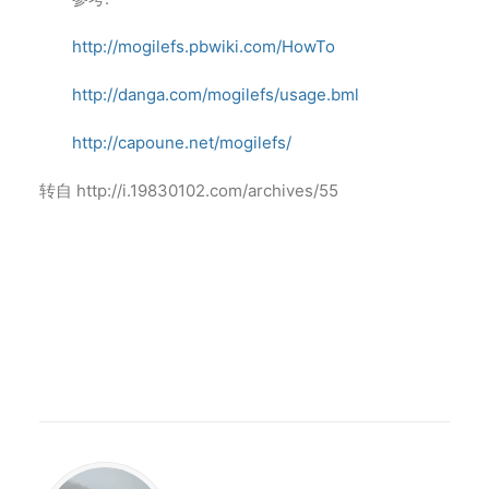
http://mogilefs.pbwiki.com/HowTo
http://danga.com/mogilefs/usage.bml
http://capoune.net/mogilefs/
转自 http://i.19830102.com/archives/55