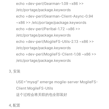
echo =dev-perl/Gearman-1.09 ~x86 >>
/etc/portage/package.keywords
echo =dev-perl/Gearman-Client-Async-0.94
~x86 >> /etc/portage/package.keywords
echo =dev-perl/Perlbal-1.72 ~x86 >>
/etc/portage/package.keywords
echo =dev-perl/MogileFS-Utils-2.13 ~x86 >>
/etc/portage/package.keywords
echo =dev-perl/MogileFS-Client-1.08 ~x86 >>
/etc/portage/package.keywords
3, 安装
USE=”mysql” emerge mogile-server MogileFS-
Client MogileFS-Utils
这个过程会将关联的包全部装好
4, 配置