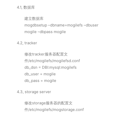
4.1, 数据库
建立数据库
mogdbsetup –dbname=mogilefs –dbuser
mogile –dbpass mogile
4.2, tracker
修改tracker服务器配置文
件/etc/mogilefs/mogilefsd.conf
db_dsn = DBI:mysql:mogilefs
db_user = mogile
db_pass = mogile
4.3, storage server
修改storage服务器的配置文
件/etc/mogilefs/mogstorage.conf