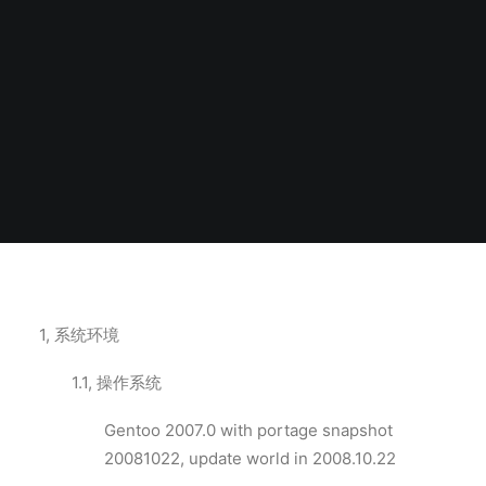
1, 系统环境
1.1, 操作系统
Gentoo 2007.0 with portage snapshot
20081022, update world in 2008.10.22