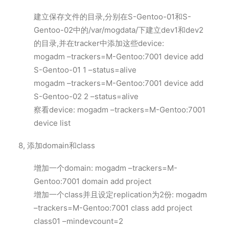
建立保存文件的目录,分别在S-Gentoo-01和S-
Gentoo-02中的/var/mogdata/下建立dev1和dev2
的目录,并在tracker中添加这些device:
mogadm –trackers=M-Gentoo:7001 device add
S-Gentoo-01 1 –status=alive
mogadm –trackers=M-Gentoo:7001 device add
S-Gentoo-02 2 –status=alive
察看device: mogadm –trackers=M-Gentoo:7001
device list
8, 添加domain和class
增加一个domain: mogadm –trackers=M-
Gentoo:7001 domain add project
增加一个class并且设定replication为2份: mogadm
–trackers=M-Gentoo:7001 class add project
class01 –mindevcount=2