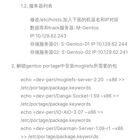
1.2, 服务器列表
修改/etc/hosts,加入下面的机器名和IP对应
数据库和track服务器: M-Gentoo
IP:10.129.62.243
存储服务器01: S-Gentoo-01 IP:10.129.62.244
存储服务器02: S-Gentoo-02 IP:10.129.62.241
2, 解锁gentoo portage中安装mogilefs所需要的包
echo =dev-perl/mogilefs-server-2.20 ~x86 >>
/etc/portage/package.keywords
echo =dev-perl/Danga-Socket-1.59 ~x86 >>
/etc/portage/package.keywords
echo =dev-perl/IO-AIO-3.07 ~x86 >>
/etc/portage/package.keywords
echo =dev-perl/Gearman-Server-1.09-r1 ~x86
>> /etc/portage/package.keywords