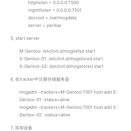
httplisten = 0.0.0.0:7500
mgmtlisten = 0.0.0.0:7501
docroot = /var/mogdata
server = perlbal
5, start server
M-Gentoo: /etc/init.d/mogilefsd start
S-Gentoo-01: /etc/init.d/mogstored start
S-Gentoo-02: /etc/init.d/mogstored start
6, 在tracker中注册存储服务器
mogadm –trackers=M-Gentoo:7001 host add S-
Gentoo-01 -status=alive
mogadm –trackers=M-Gentoo:7001 host add S-
Gentoo-02 -status=alive
7, 添加设备