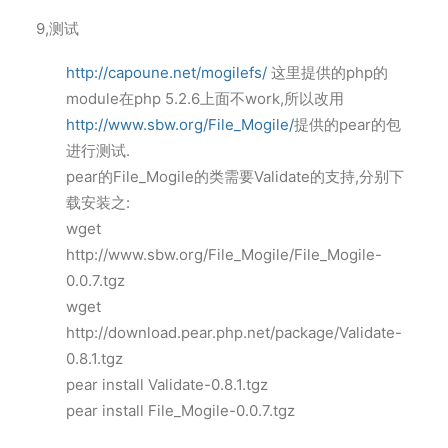
9,测试
http://capoune.net/mogilefs/
这里提供的php的
module在php 5.2.6上面不work,所以改用
http://www.sbw.org/File_Mogile/
提供的pear的包
进行测试.
pear的File_Mogile的类需要Validate的支持,分别下
载安装之:
wget
http://www.sbw.org/File_Mogile/File_Mogile-
0.0.7.tgz
wget
http://download.pear.php.net/package/Validate-
0.8.1.tgz
pear install Validate-0.8.1.tgz
pear install File_Mogile-0.0.7.tgz