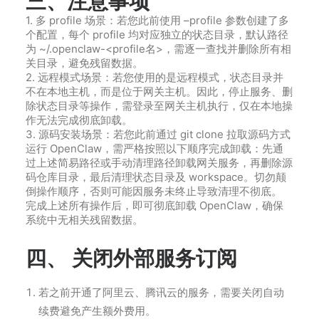
三、注意事项
1. 多 profile 场景：若您此前使用 –profile 参数创建了多
个配置，每个 profile 均对应独立的状态目录，默认路径
为 ~/.openclaw-<profile名>，需逐一查找并删除所有相
关目录，避免残留数据。
2. 远程模式场景：若您使用的是远程模式，状态目录并
不在本地主机，而是位于网关主机。因此，停止服务、删
除状态目录等操作，需登录至网关主机执行，仅在本地操
作无法完成彻底卸载。
3. 源码安装场景：若您此前通过 git clone 拉取源码方式
运行 OpenClaw，需严格按照以下顺序完成卸载：先通
过上述简易路径或手动清理路径卸载网关服务，再删除源
码仓库目录，最后清理状态目录及 workspace。切勿颠
倒操作顺序，否则可能因服务未终止导致清理不彻底。
完成上述所有操作后，即可彻底卸载 OpenClaw，确保
系统中无相关残留数据。
四、 关闭外部服务订阅
若之前开通了阿里云、腾讯云的服务，需要关闭自动
续费避免产生额外费用。