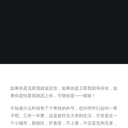
如果你是流星我就追定你，如果你是卫星我就等待你，如
果你是恒星我就恋上你，可惜你是――猩猩！
不知道什么时候有了个奇怪的外号，也许同学们会叫一辈
子吧。工作一年整，还是挺怀念大学的生活，尽管是在一
个小城市，新校区，烂食堂，不上课，不仅是无拘无束，