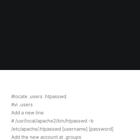
#locate .users .htpasswd
#vi .users
Add a new line
# /usr/local/apache2/bin/htpasswd -b
/etc/apache/.htpasswd [username] [password]
Add the new account at .groups