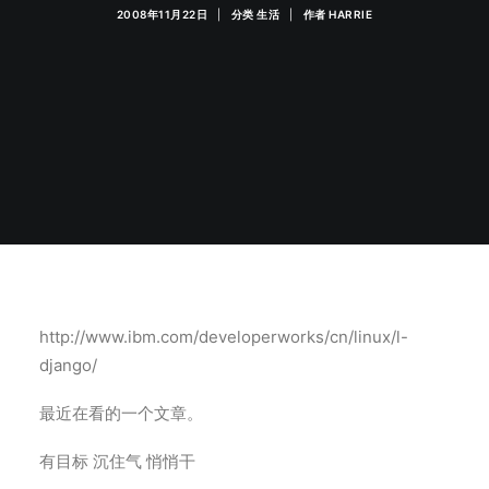
2008年11月22日
|
分类
生活
|
作者
HARRIE
http://www.ibm.com/developerworks/cn/linux/l-
django/
最近在看的一个文章。
有目标 沉住气 悄悄干