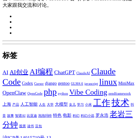
标签
Claude
AI编程
AI创业
AI
ChatGPT
ClaudeAI
Code
linux
Codex
django
gentoo
MiniMax
Cursor
GLM4.6
javascript
php
Vibe Coding
OpenClaw
OpenCode
python
zendframework
技术
工作
上海
人工智能
大模型
产品
人生
大学
女儿
学习
小米
抖
老岩三
特色
电影
罗永浩
音
故事
智谱AI
比亚迪
泡泡玛特
科幻
科幻小说
分钟
股票
读书
豆包
沪ICP备14015719号-13